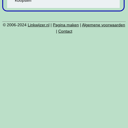
Koopslim
© 2006-2024
Linkwijzer.nl
|
Pagina maken
|
Algemene voorwaarden
|
Contact