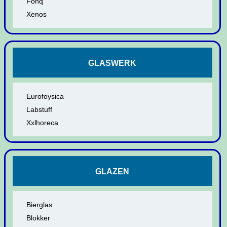
Fonq
Xenos
GLASWERK
Eurofoysica
Labstuff
Xxlhoreca
GLAZEN
Bierglas
Blokker